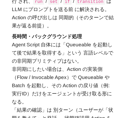
行 され、
/
/
/
は
run
set
if
transition
LLM にプロンプトを送る前 に解決される。
Action の呼び出しは 同期的（そのターンで結
果が返る前提）。
長時間・バックグラウンド処理
Agent Script 自体には「Queueable を起動し
て後で結果を取得する」という 言語レベルで
の非同期プリミティブはない。
非同期にしたい場合は、Action の実装側
（Flow / Invocable Apex）で Queueable や
Batch を起動し、その Action の戻り値（例:
実行ID）だけをエージェントが受け取る形に
なる。
「結果の確認」は 別ターン（ユーザーが「状